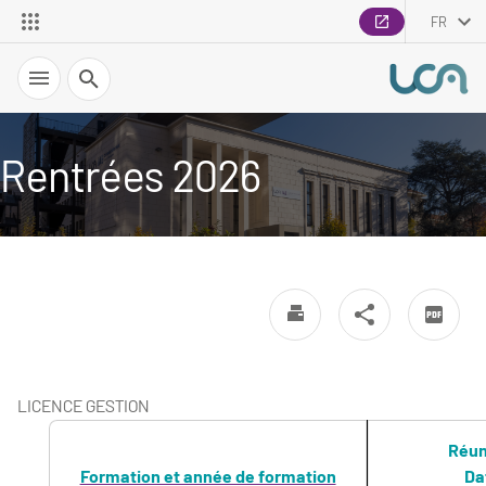
FR
Recherche
Rentrées 2026
LICENCE GESTION
Réun
Formation et année de formation
Da