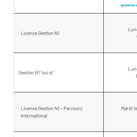
(présence o
Lund
Licence Gestion N1
Lund
Gestion N1 "oui si"
Licence Gestion N1 – Parcours
Mardi 1
International