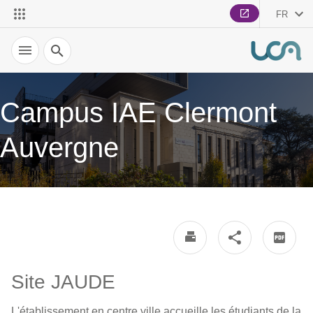
FR
Recherche
Campus IAE Clermont
Auvergne
Site JAUDE
L'établissement en centre ville accueille les étudiants de la