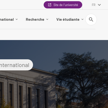
Site de l'université
FR
Recherche
national
Recherche
Vie étudiante
International