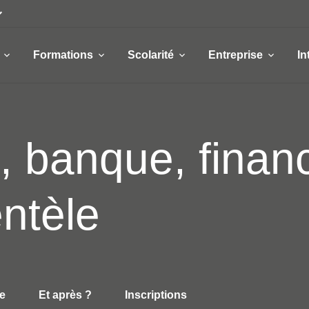
Formations
Scolarité
Entreprise
In
 banque, financ
entèle
e
Et après ?
Inscriptions