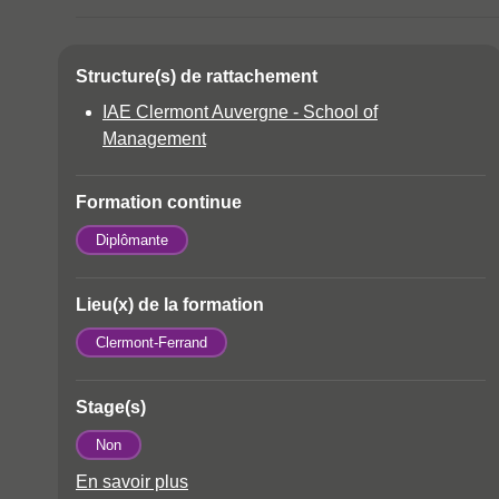
Accéder aux sectio
Structure(s) de rattachement
Détails
IAE Clermont Auvergne - School of
Management
Formation continue
Diplômante
Lieu(x) de la formation
Clermont-Ferrand
Stage(s)
Non
En savoir plus
à propos des Stage(s)